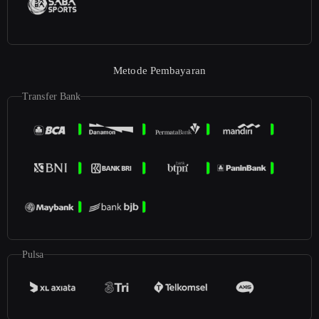
Metode Pembayaran
Transfer Bank
Pulsa