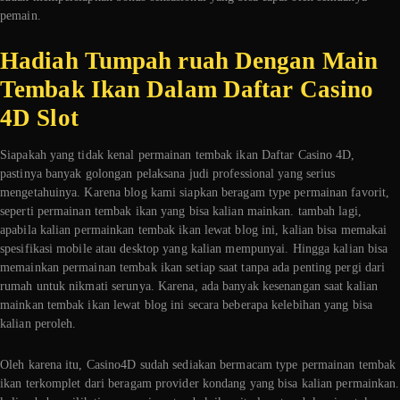
pemain.
Hadiah Tumpah ruah Dengan Main
Tembak Ikan Dalam Daftar Casino
4D Slot
Siapakah yang tidak kenal permainan tembak ikan Daftar Casino 4D,
pastinya banyak golongan pelaksana judi professional yang serius
mengetahuinya. Karena blog kami siapkan beragam type permainan favorit,
seperti permainan tembak ikan yang bisa kalian mainkan. tambah lagi,
apabila kalian permainkan tembak ikan lewat blog ini, kalian bisa memakai
spesifikasi mobile atau desktop yang kalian mempunyai. Hingga kalian bisa
memainkan permainan tembak ikan setiap saat tanpa ada penting pergi dari
rumah untuk nikmati serunya. Karena, ada banyak kesenangan saat kalian
mainkan tembak ikan lewat blog ini secara beberapa kelebihan yang bisa
kalian peroleh.
Oleh karena itu, Casino4D sudah sediakan bermacam type permainan tembak
ikan terkomplet dari beragam provider kondang yang bisa kalian permainkan.