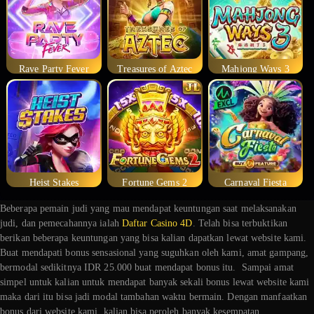
Rave Party Fever
Treasures of Aztec
Mahjong Ways 3
Heist Stakes
Fortune Gems 2
Carnaval Fiesta
Beberapa pemain judi yang mau mendapat keuntungan saat melaksanakan
judi, dan pemecahannya ialah
Daftar Casino 4D
. Telah bisa terbuktikan
berikan beberapa keuntungan yang bisa kalian dapatkan lewat website kami.
Buat mendapati bonus sensasional yang suguhkan oleh kami, amat gampang,
bermodal sedikitnya IDR 25.000 buat mendapat bonus itu. Sampai amat
simpel untuk kalian untuk mendapat banyak sekali bonus lewat website kami
maka dari itu bisa jadi modal tambahan waktu bermain. Dengan manfaatkan
bonus dari website kami, kalian bisa peroleh banyak kesempatan