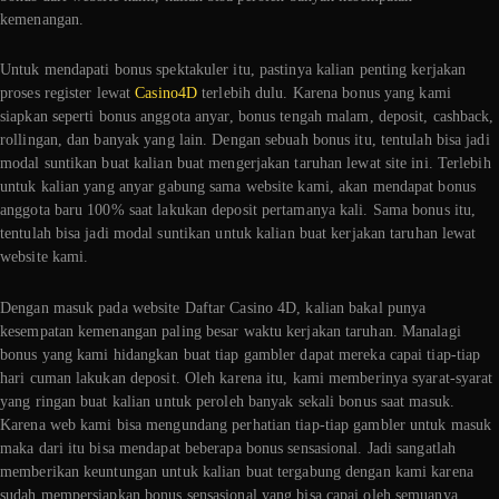
kemenangan.
Untuk mendapati bonus spektakuler itu, pastinya kalian penting kerjakan
proses register lewat
Casino4D
terlebih dulu. Karena bonus yang kami
siapkan seperti bonus anggota anyar, bonus tengah malam, deposit, cashback,
rollingan, dan banyak yang lain. Dengan sebuah bonus itu, tentulah bisa jadi
modal suntikan buat kalian buat mengerjakan taruhan lewat site ini. Terlebih
untuk kalian yang anyar gabung sama website kami, akan mendapat bonus
anggota baru 100% saat lakukan deposit pertamanya kali. Sama bonus itu,
tentulah bisa jadi modal suntikan untuk kalian buat kerjakan taruhan lewat
website kami.
Dengan masuk pada website Daftar Casino 4D, kalian bakal punya
kesempatan kemenangan paling besar waktu kerjakan taruhan. Manalagi
bonus yang kami hidangkan buat tiap gambler dapat mereka capai tiap-tiap
hari cuman lakukan deposit. Oleh karena itu, kami memberinya syarat-syarat
yang ringan buat kalian untuk peroleh banyak sekali bonus saat masuk.
Karena web kami bisa mengundang perhatian tiap-tiap gambler untuk masuk
maka dari itu bisa mendapat beberapa bonus sensasional. Jadi sangatlah
memberikan keuntungan untuk kalian buat tergabung dengan kami karena
sudah mempersiapkan bonus sensasional yang bisa capai oleh semuanya